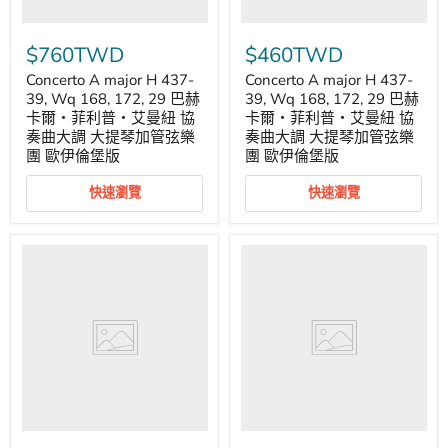
巴
巴
堡
堡
赫
赫
版
版
卡
卡
$760TWD
$460TWD
爾‧
爾‧
菲
菲
Concerto A major H 437-
Concerto A major H 437-
利
利
39, Wq 168, 172, 29 巴赫
39, Wq 168, 172, 29 巴赫
普‧
普‧
艾
艾
卡爾‧菲利普‧艾曼紐 協
卡爾‧菲利普‧艾曼紐 協
曼
曼
奏曲大調 大提琴加管弦樂
奏曲大調 大提琴加管弦樂
紐
紐
團 歐伊倫堡版
團 歐伊倫堡版
協
協
奏
奏
快速瀏覽
快速瀏覽
曲
曲
大
大
調
調
大
大
Concerto
Concerto
提
提
A
A
琴
琴
major
minor
加
加
H
H
管
管
437-
430-
弦
弦
39,
32
樂
樂
Wq
巴
團
團
168,
赫
歐
歐
172,
卡
伊
伊
29
爾‧
倫
倫
巴
菲
堡
堡
赫
利
版
版
卡
普‧