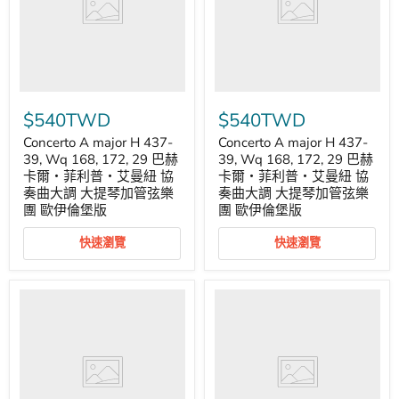
39,
39,
團
柏
Wq
Wq
歐
克
168,
168,
伊
版
172,
172,
倫
29
29
堡
巴
巴
版
赫
赫
卡
卡
$540TWD
$540TWD
爾‧
爾‧
菲
菲
Concerto A major H 437-
Concerto A major H 437-
利
利
39, Wq 168, 172, 29 巴赫
39, Wq 168, 172, 29 巴赫
普‧
普‧
艾
艾
卡爾‧菲利普‧艾曼紐 協
卡爾‧菲利普‧艾曼紐 協
曼
曼
奏曲大調 大提琴加管弦樂
奏曲大調 大提琴加管弦樂
紐
紐
團 歐伊倫堡版
團 歐伊倫堡版
協
協
奏
奏
快速瀏覽
快速瀏覽
曲
曲
大
大
調
調
大
大
Concerto
Concerto
提
提
A
A
琴
琴
major
major
加
加
H
H
管
管
437-
437-
弦
弦
39,
39,
樂
樂
Wq
Wq
團
團
168,
168,