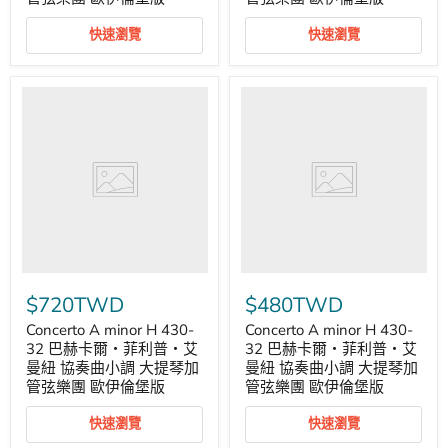
小
小
調
調
快速瀏覽
快速瀏覽
大
大
提
提
琴
琴
加
加
Concerto
Concerto
管
管
A
A
弦
弦
minor
minor
樂
樂
H
H
團
團
430-
430-
歐
歐
32
32
伊
伊
巴
巴
倫
倫
赫
赫
堡
堡
卡
卡
版
版
爾‧
爾‧
菲
菲
利
利
普‧
普‧
$720TWD
$480TWD
艾
艾
曼
曼
Concerto A minor H 430-
Concerto A minor H 430-
紐
紐
32 巴赫卡爾‧菲利普‧艾
32 巴赫卡爾‧菲利普‧艾
協
協
奏
奏
曼紐 協奏曲小調 大提琴加
曼紐 協奏曲小調 大提琴加
曲
曲
管弦樂團 歐伊倫堡版
管弦樂團 歐伊倫堡版
小
小
調
調
快速瀏覽
快速瀏覽
大
大
提
提