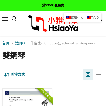
滿$3500免運費
TWD
繁體中文
選
查
搜
單
看
尋
購
物
車
首頁
雙鋼琴
作曲家(Composer)_Schweitzer Benjamin
雙鋼琴
排序方式
PRE-ORDER