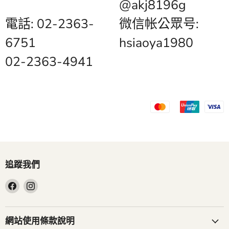
@akj8196g
電話: 02-2363-
微信帐公眾号:
6751
hsiaoya1980
02-2363-4941
追蹤我們
在
在
Facebook
Instagram
找
找
到
到
網站使用條款說明
我
我