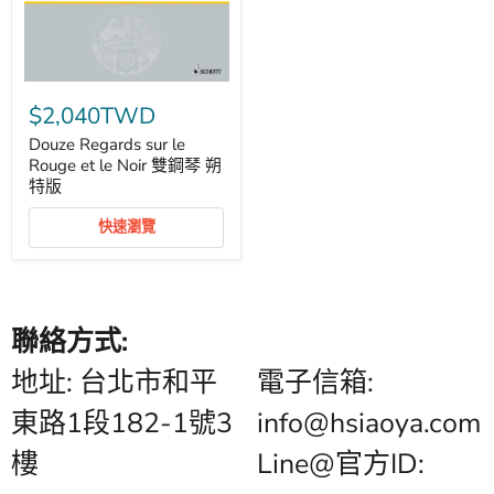
Douze
Regards
$2,040TWD
sur
le
Douze Regards sur le
Rouge
Rouge et le Noir 雙鋼琴 朔
et
特版
le
Noir
快速瀏覽
雙
鋼
琴
朔
特
版
聯絡方式:
地址: 台北市和平
電子信箱:
東路1段182-1號3
info@hsiaoya.com
樓
Line@官方ID: