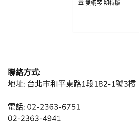
特
章 雙鋼琴 朔特版
版
聯絡方式:
地址: 台北市和平東路1段182-1號3樓
電話: 02-2363-6751
02-2363-4941