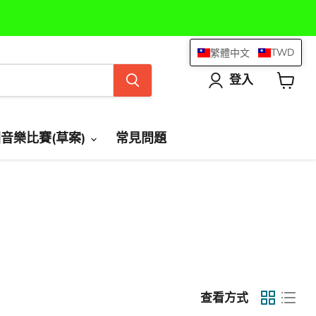
TWD
繁體中文
登入
查
看
購
物
國音樂比賽(草案)
常見問題
車
查看方式