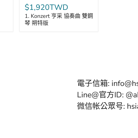
Konzert
$1,920TWD
亨
1. Konzert 亨采 協奏曲 雙鋼
采
琴 朔特版
協
奏
曲
雙
鋼
琴
朔
特
版
電子信箱: info@hs
Line@官方ID: @a
微信帐公眾号: hsia