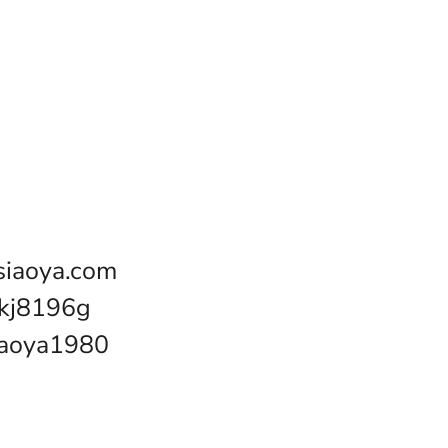
iaoya.com
kj8196g
oya1980