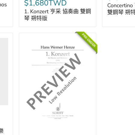
Konzert
采
$1,680TWD
nos
Concerti
亨
小
1. Konzert 亨采 協奏曲 雙鋼
雙鋼琴 朔
采
協
琴 朔特版
協
奏
奏
曲
曲
雙
PRE-ORDER
雙
鋼
鋼
琴
琴
朔
朔
特
特
版
版
樂
1.