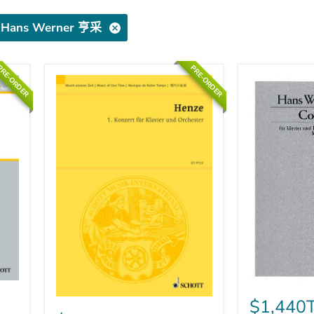
 Hans Werner 亨采
RE-ORDER
PRE-ORDER
Concertino
1.
亨
$1,44