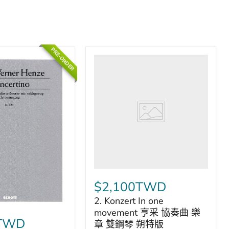
PRE-ORDER
2.
Konzert
In
one
movement
亨
采
協
奏
曲
樂
章
雙
$2,100TWD
鋼
2. Konzert In one
琴
朔
movement 亨采 協奏曲 樂
0TWD
特
章 雙鋼琴 朔特版