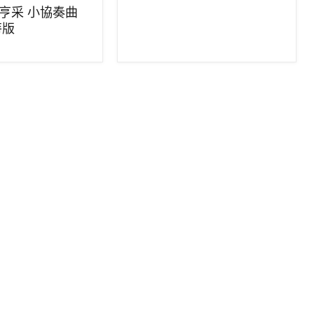
版
no 亨采 小協奏曲
特版