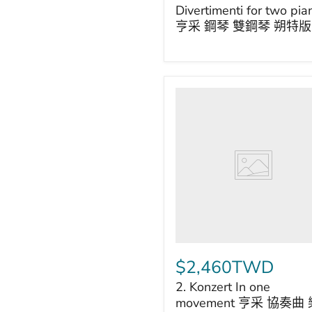
two
Divertimenti for two pia
pianos
亨采 鋼琴 雙鋼琴 朔特版
亨
采
鋼
琴
雙
2.
鋼
Konzert
琴
In
朔
one
特
movement
版
亨
采
協
奏
曲
樂
章
雙
$2,460TWD
鋼
2. Konzert In one
琴
朔
movement 亨采 協奏曲 