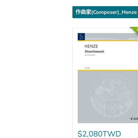
作曲家(Composer)_Henze
P
Divertimenti
for
$2,080TWD