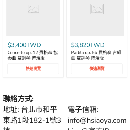
格
格
森
森
協
古
奏
組
曲
曲
雙
雙
鋼
鋼
琴
琴
博
博
$3,400TWD
$3,820TWD
浩
浩
版
版
Concerto op. 12 費格森 協
Partita op. 5b 費格森 古組
奏曲 雙鋼琴 博浩版
曲 雙鋼琴 博浩版
快速瀏覽
快速瀏覽
聯絡方式:
地址: 台北市和平
電子信箱:
東路1段182-1號3
info@hsiaoya.com