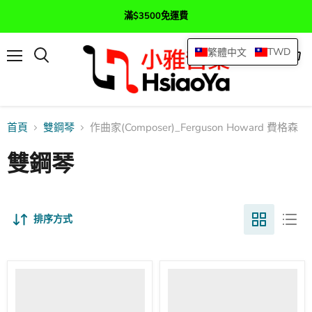
滿$3500免運費
TWD
繁體中文
選
查
搜
單
看
尋
購
物
車
首頁
雙鋼琴
作曲家(Composer)_Ferguson Howard 費格森
雙鋼琴
排序方式
Concerto
Partita
op.
op.
12
5b
費
費