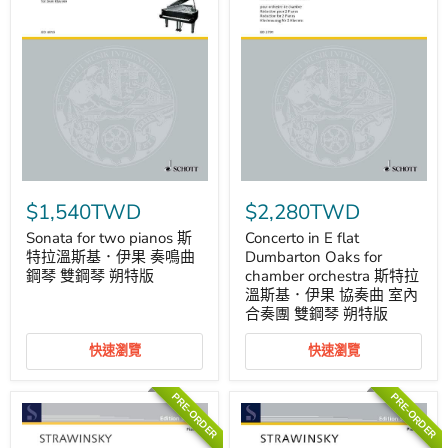
Sonata
Concerto
for
in
$1,540TWD
$2,280TWD
two
E
pianos
flat
Sonata for two pianos 斯
Concerto in E flat
斯
Dumbarton
特拉溫斯基．伊果 奏鳴曲
Dumbarton Oaks for
特
Oaks
鋼琴 雙鋼琴 朔特版
chamber orchestra 斯特拉
拉
for
溫斯基．伊果 協奏曲 室內
溫
chamber
合奏團 雙鋼琴 朔特版
斯
orchestra
基．
斯
伊
特
快速瀏覽
快速瀏覽
果
拉
奏
溫
鳴
斯
PRE-ORDER
PRE-ORDER
曲
基．
鋼
伊
琴
果