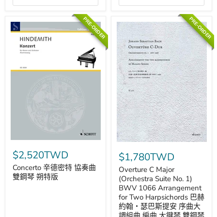
奏
曲
曲
大
鋼
調
PRE-ORDER
PRE-ORDER
琴
雙
協
鋼
奏
琴
曲
朔
雙
特
鋼
版
琴
朔
特
版
Concerto
Overture
辛
C
$2,520TWD
$1,780TWD
德
Major
密
Concerto 辛德密特 協奏曲
(Orchestra
Overture C Major
特
Suite
雙鋼琴 朔特版
(Orchestra Suite No. 1)
協
No.
BWV 1066 Arrangement
奏
1)
for Two Harpsichords 巴赫
曲
BWV
雙
約翰‧瑟巴斯提安 序曲大
1066
鋼
Arrangement
調組曲 編曲 大鍵琴 雙鋼琴