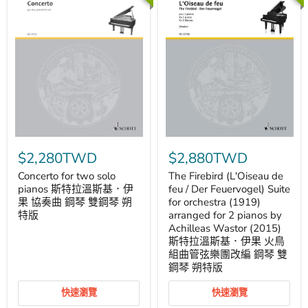
雙
協
鋼
奏
琴
曲
朔
室
特
內
版
合
奏
團
雙
鋼
琴
朔
特
Concerto
The
版
for
Firebird
$2,280TWD
$2,880TWD
two
(L'Oiseau
solo
de
Concerto for two solo
The Firebird (L'Oiseau de
pianos
feu
pianos 斯特拉溫斯基．伊
feu / Der Feuervogel) Suite
斯
/
果 協奏曲 鋼琴 雙鋼琴 朔
for orchestra (1919)
特
Der
特版
arranged for 2 pianos by
拉
Feuervogel)
Achilleas Wastor (2015)
溫
Suite
斯
for
斯特拉溫斯基．伊果 火鳥
基．
orchestra
組曲管弦樂團改編 鋼琴 雙
伊
(1919)
鋼琴 朔特版
果
arranged
協
for
快速瀏覽
快速瀏覽
奏
2
曲
pianos