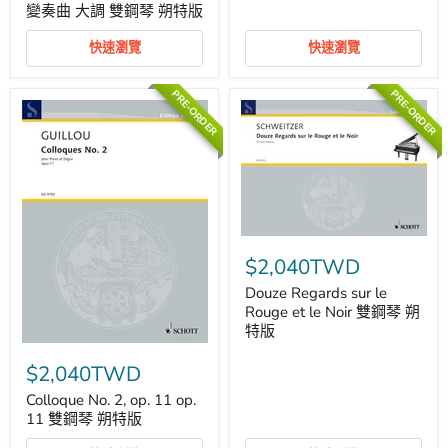
琴
Version
變奏曲 大調 雙鋼琴 朔特版
朔
after
特
the
快速瀏覽
快速瀏覽
版
Robert
Schumann
Complete
PRE-ORDER
PRE-ORDER
Edition
舒
曼．
羅
伯
特
行
板
變
Douze
奏
Regards
$2,040TWD
曲
sur
大
le
Douze Regards sur le
調
Rouge
Rouge et le Noir 雙鋼琴 朔
雙
et
鋼
特版
le
琴
Colloque
Noir
朔
No.
$2,040TWD
雙
特
2,
鋼
版
op.
Colloque No. 2, op. 11 op.
琴
11
11 雙鋼琴 朔特版
朔
op.
特
11