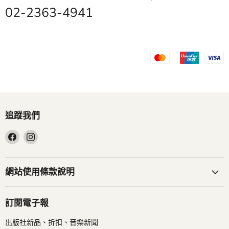
02-2363-4941
追蹤我們
在
在
Facebook
Instagram
找
找
到
到
網站使用條款說明
我
我
們
們
訂閱電子報
出版社新品、折扣、音樂新聞