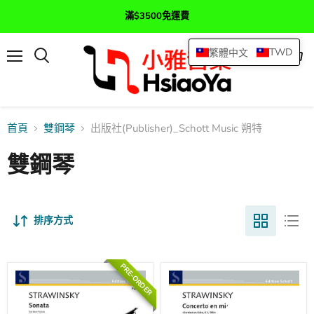
滿$3500免運費
TWD
繁體中文
選
查
搜
單
看
尋
購
物
車
首頁
雙鋼琴
出版社(Publisher)_Schott Music 朔特
雙鋼琴
排序方式
PRE-ORDER