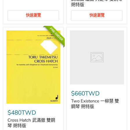
琴
for
朔特版
朔
Two
特
Harpsichords
快速瀏覽
快速瀏覽
版
巴
赫
約
PRE-ORDER
翰‧
Two
瑟
Existence
巴
一
斯
柳
提
慧
安
雙
序
鋼
曲
琴
大
朔
調
特
組
版
曲
編
曲
$660TWD
大
鍵
Two Existence 一柳慧 雙
Cross
琴
鋼琴 朔特版
Hatch
雙
$480TWD
武
鋼
滿
琴
Cross Hatch 武滿徹 雙鋼
徹
朔
琴 朔特版
雙
特