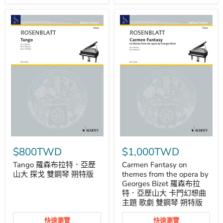
鋼
by
琴
Achilleas
雙
Wastor
鋼
(2015)
琴
斯
朔
特
特
拉
版
溫
斯
基．
伊
果
火
鳥
組
曲
管
Tango
Carmen
弦
羅
Fantasy
$800TWD
$1,000TWD
樂
森
on
團
布
themes
Tango 羅森布拉特．亞歷
Carmen Fantasy on
改
拉
from
山大 探戈 雙鋼琴 朔特版
編
themes from the opera by
特．
the
鋼
Georges Bizet 羅森布拉
亞
opera
琴
特．亞歷山大 卡門幻想曲
歷
by
雙
主題 歌劇 雙鋼琴 朔特版
山
Georges
鋼
大
Bizet
琴
探
羅
快速瀏覽
快速瀏覽
朔