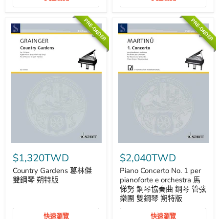
戈
森
特
雙
布
版
鋼
拉
PRE-ORDER
PRE-ORDER
琴
特．
朔
亞
特
歷
版
山
大
卡
門
幻
想
曲
主
題
歌
劇
雙
鋼
Country
Piano
琴
Gardens
Concerto
$1,320TWD
$2,040TWD
朔
葛
No.
特
林
1
Country Gardens 葛林傑
Piano Concerto No. 1 per
版
傑
per
雙鋼琴 朔特版
pianoforte e orchestra 馬
雙
pianoforte
悌努 鋼琴協奏曲 鋼琴 管弦
鋼
e
樂團 雙鋼琴 朔特版
琴
orchestra
朔
馬
特
悌
快速瀏覽
快速瀏覽