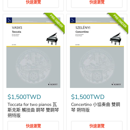
版
快速瀏覽
快速瀏覽
雙
鋼
琴
PRE-ORDER
PRE-ORDER
朔
特
版
Toccata
Concertino
for
小
$1,500TWD
$1,500TWD
two
協
pianos
奏
Toccata for two pianos 瓦
Concertino 小協奏曲 雙鋼
瓦
曲
斯克斯 觸技曲 鋼琴 雙鋼琴
琴 朔特版
斯
雙
朔特版
克
鋼
斯
琴
快速瀏覽
快速瀏覽
觸
朔