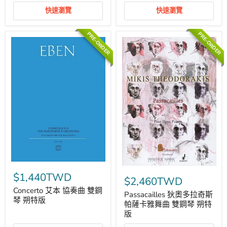
伊
翰‧
協
瑟
快速瀏覽
快速瀏覽
奏
巴
曲
斯
雙
提
PRE-ORDER
PRE-ORDER
鋼
安
琴
協
朔
奏
特
曲
版
小
調
雙
鋼
琴
朔
特
版
Concerto
Passacailles
艾
$1,440TWD
狄
$2,460TWD
本
奧
協
Concerto 艾本 協奏曲 雙鋼
多
Passacailles 狄奧多拉奇斯
奏
琴 朔特版
拉
帕薩卡雅舞曲 雙鋼琴 朔特
曲
奇
雙
版
斯
鋼
帕