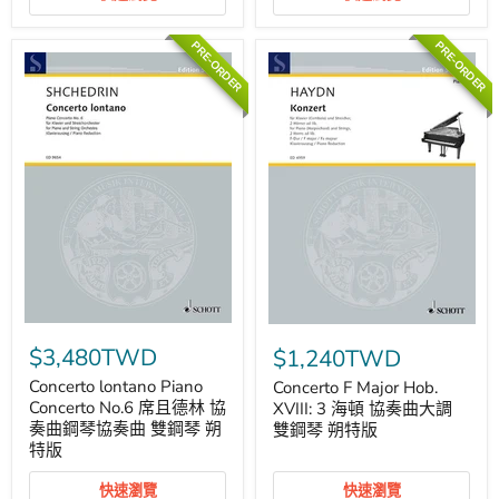
版
努
鋼
琴
PRE-ORDER
PRE-ORDER
協
奏
曲
鋼
琴
管
弦
樂
團
雙
鋼
琴
朔
特
版
Concerto
Concerto
lontano
F
$3,480TWD
$1,240TWD
Piano
Major
Concerto
Hob.
Concerto lontano Piano
Concerto F Major Hob.
No.6
XVIII:
Concerto No.6 席且德林 協
XVIII: 3 海頓 協奏曲大調
席
3
奏曲鋼琴協奏曲 雙鋼琴 朔
雙鋼琴 朔特版
且
海
特版
德
頓
林
協
協
快速瀏覽
奏
快速瀏覽