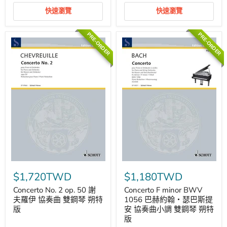
鋼
版
快速瀏覽
快速瀏覽
琴
朔
特
PRE-ORDER
PRE-ORDER
版
Concerto
Concerto
No.
F
$1,720TWD
$1,180TWD
2
minor
op.
BWV
Concerto No. 2 op. 50 謝
Concerto F minor BWV
50
1056
夫羅伊 協奏曲 雙鋼琴 朔特
1056 巴赫約翰‧瑟巴斯提
謝
巴
版
安 協奏曲小調 雙鋼琴 朔特
夫
赫
版
羅
約