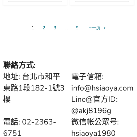
技
特
曲
版
鋼
琴
雙
鋼
1
2
3
…
9
下一页
琴
朔
特
版
聯絡方式:
地址: 台北市和平
電子信箱:
東路1段182-1號3
info@hsiaoya.com
樓
Line@官方ID:
@akj8196g
電話: 02-2363-
微信帐公眾号:
6751
hsiaoya1980