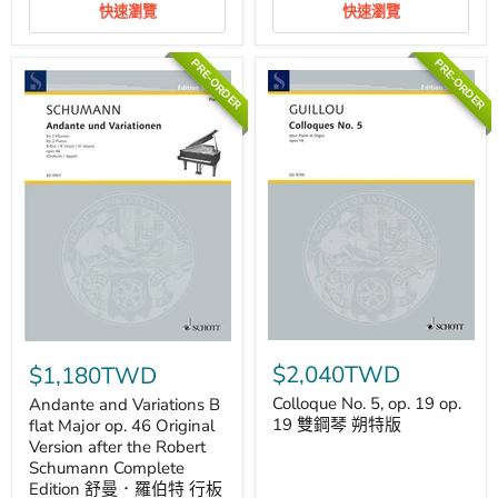
琴
快速瀏覽
快速瀏覽
薩
朔
卡
特
雅
版
PRE-ORDER
PRE-ORDER
舞
曲
雙
鋼
琴
朔
特
版
Colloque
Andante
No.
and
$2,040TWD
$1,180TWD
5,
Variations
op.
B
Colloque No. 5, op. 19 op.
Andante and Variations B
19
flat
19 雙鋼琴 朔特版
flat Major op. 46 Original
op.
Major
Version after the Robert
19
op.
Schumann Complete
雙
46
Edition 舒曼．羅伯特 行板
鋼
Original