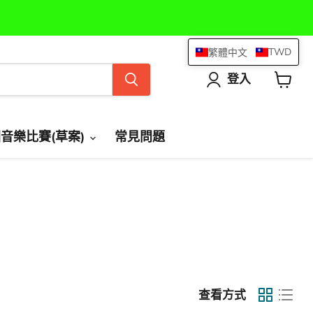
TWD
繁體中文
登入
查
看
購
物
國音樂比賽(草案)
常見問題
車
查看方式