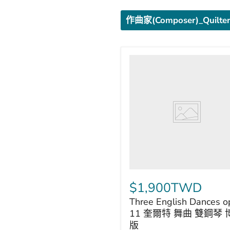
作曲家(Composer)_Quilte
Three
English
Dances
op.
11
奎
爾
特
舞
曲
雙
鋼
琴
$1,900TWD
博
Three English Dances o
浩
版
11 奎爾特 舞曲 雙鋼琴 
版