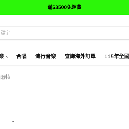
滿$3500免運費
樂
合唱
流行音樂
查詢海外訂單
115年全
 奎爾特