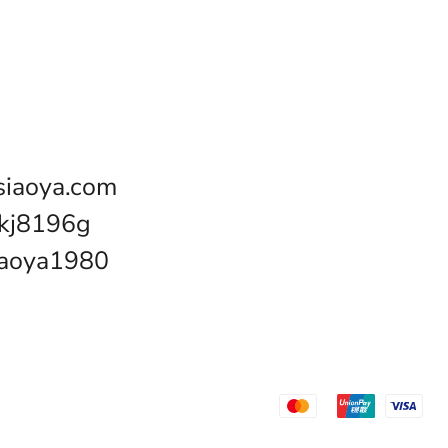
iaoya.com
kj8196g
oya1980