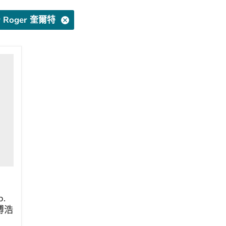
r Roger 奎爾特
p.
博浩