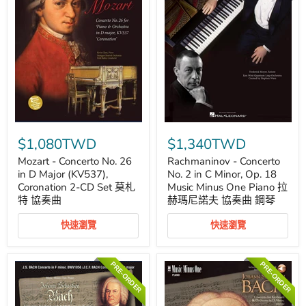
協
鋼
奏
琴
曲
鋼
琴
Mozart
Rachmaninov
-
-
$1,080TWD
$1,340TWD
Concerto
Concerto
No.
No.
Mozart - Concerto No. 26
Rachmaninov - Concerto
26
2
in D Major (KV537),
No. 2 in C Minor, Op. 18
in
in
Coronation 2-CD Set 莫札
Music Minus One Piano 拉
D
C
特 協奏曲
赫瑪尼諾夫 協奏曲 鋼琴
Major
Minor,
(KV537),
Op.
Coronation
18
快速瀏覽
快速瀏覽
2-
Music
CD
Minus
Set
One
PRE-ORDER
PRE-ORDER
莫
Piano
札
拉
特
赫
協
瑪