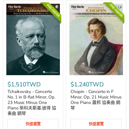
Music
巴
PRE-ORDER
PRE-ORDER
Minus
斯
One
提
Piano
安
Book/Online
協
Audio
奏
巴
曲
赫
鋼
約
琴
翰‧
克
利
斯
托
夫‧
弗
Tchaikovsky
Chopin
里
-
-
德
$1,510TWD
$1,240TWD
Concerto
Concerto
利
No.
in
希
Tchaikovsky - Concerto
Chopin - Concerto in F
1
F
協
No. 1 in B-flat Minor, Op.
Minor, Op. 21 Music Minus
in
Minor,
奏
23 Music Minus One
One Piano 蕭邦 協奏曲 鋼
B-
Op.
曲
Piano 柴科夫斯基,彼得 協
琴
flat
21
協
奏曲 鋼琴
Minor,
Music
奏
Op.
Minus
曲
23
One
鋼
快速瀏覽
快速瀏覽
Music
Piano
琴