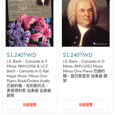
奏
尼
曲
諾
夫
協
奏
曲
鋼
琴
J.S.
J.S.
Bach
Bach
$1,240TWD
$1,240TWD
-
-
Concerto
Concerto
J.S. Bach - Concerto in F
J.S. Bach - Concerto in D
in
in
Minor, BMV1056 & J.C.F.
Minor, BMV1052 Music
F
D
Bach - Concerto in E-flat
Minus One Piano 巴赫約
Minor,
Minor,
Major Music Minus One
翰‧瑟巴斯提安 協奏曲 鋼
BMV1056
BMV1052
Piano Book/Online Audio
琴
&
Music
J.C.F.
Minus
巴赫約翰‧克利斯托夫‧
Bach
One
弗里德利希 協奏曲 協奏曲
-
Piano
鋼琴
Concerto
巴
in
赫
快速瀏覽
快速瀏覽
E-
約
flat
翰‧
Major
瑟