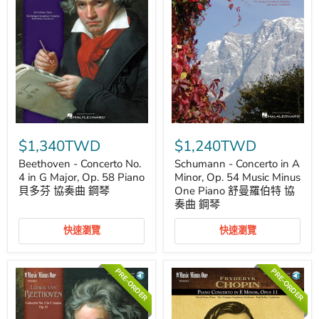
奏
奏
曲
曲
鋼
琴
Beethoven
Schumann
-
-
$1,340TWD
$1,240TWD
Concerto
Concerto
No.
in
Beethoven - Concerto No.
Schumann - Concerto in A
4
A
4 in G Major, Op. 58 Piano
Minor, Op. 54 Music Minus
in
Minor,
貝多芬 協奏曲 鋼琴
One Piano 舒曼羅伯特 協
G
Op.
奏曲 鋼琴
Major,
54
Op.
Music
58
Minus
快速瀏覽
快速瀏覽
Piano
One
貝
Piano
多
舒
PRE-ORDER
PRE-ORDER
芬
曼
協
羅
奏
伯
曲
特