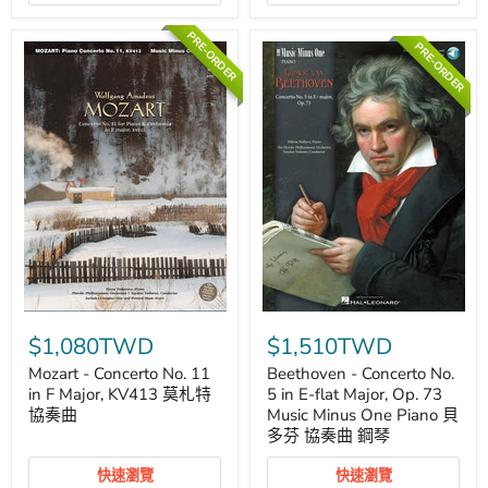
Minus
Music
One
Minus
Piano
One
PRE-ORDER
PRE-ORDER
莫
Piano
札
貝
特
多
協
芬
奏
協
曲
奏
鋼
曲
琴
鋼
琴
Mozart
Beethoven
-
-
$1,080TWD
$1,510TWD
Concerto
Concerto
No.
No.
Mozart - Concerto No. 11
Beethoven - Concerto No.
11
5
in F Major, KV413 莫札特
5 in E-flat Major, Op. 73
in
in
協奏曲
Music Minus One Piano 貝
F
E-
多芬 協奏曲 鋼琴
Major,
flat
KV413
Major,
莫
Op.
快速瀏覽
快速瀏覽