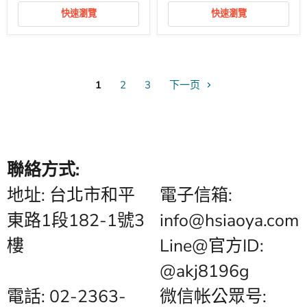
One
Piano
快速瀏覽
快速瀏覽
拉
赫
瑪
尼
諾
夫
1
2
3
下一页
小
品
作
品
鋼
琴
聯絡方式:
地址: 台北市和平
電子信箱:
東路1段182-1號3
info@hsiaoya.com
樓
Line@官方ID:
@akj8196g
電話: 02-2363-
微信帐公眾号: