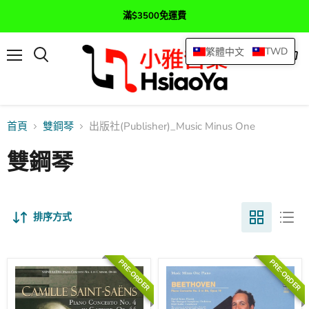
滿$3500免運費
TWD
繁體中文
選
查
搜
單
看
尋
購
物
車
首頁
雙鋼琴
出版社(Publisher)_Music Minus One
雙鋼琴
排序方式
PRE-ORDER
PRE-ORDER