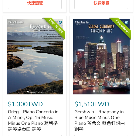
No.
22
快速瀏覽
快速瀏覽
3
Piano
in
Play-
D
Along
PRE-ORDER
PRE-ORDER
Major,
協
KV40
奏
2-
曲
CD
鋼
Set
琴
莫
札
特
協
奏
曲
協
奏
曲
Grieg
Gershwin
-
-
$1,300TWD
$1,510TWD
Piano
Rhapsody
Concerto
in
Grieg - Piano Concerto in
Gershwin - Rhapsody in
in
Blue
A Minor, Op. 16 Music
Blue Music Minus One
A
Music
Minus One Piano 葛利格
Piano 蓋希文 藍色狂想曲
Minor,
Minus
鋼琴協奏曲 鋼琴
鋼琴
Op.
One
16
Piano