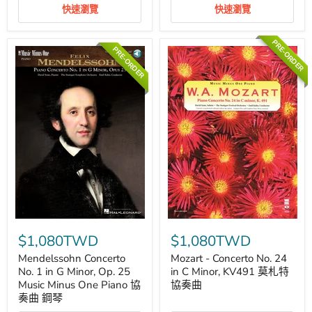
Music
蓋
快速瀏覽
快速瀏覽
Minus
希
One
文
Piano
藍
PRE-ORDER
PRE-ORDER
葛
色
利
狂
格
想
鋼
曲
琴
鋼
協
琴
奏
曲
鋼
琴
Mendelssohn
Mozart
Concerto
-
$1,080TWD
$1,080TWD
No.
Concerto
1
No.
Mendelssohn Concerto
Mozart - Concerto No. 24
in
24
No. 1 in G Minor, Op. 25
in C Minor, KV491 莫札特
G
in
Music Minus One Piano 協
協奏曲
Minor,
C
奏曲 鋼琴
Op.
Minor,