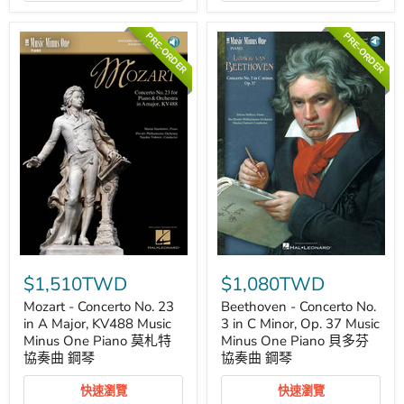
Minus
蕭
One
邦
PRE-ORDER
PRE-ORDER
Piano
協
柴
奏
科
曲
夫
鋼
斯
琴
基,
彼
得
協
奏
曲
鋼
琴
Mozart
Beethoven
-
-
$1,510TWD
$1,080TWD
Concerto
Concerto
No.
No.
Mozart - Concerto No. 23
Beethoven - Concerto No.
23
3
in A Major, KV488 Music
3 in C Minor, Op. 37 Music
in
in
Minus One Piano 莫札特
Minus One Piano 貝多芬
A
C
協奏曲 鋼琴
協奏曲 鋼琴
Major,
Minor,
KV488
Op.
Music
37
快速瀏覽
快速瀏覽