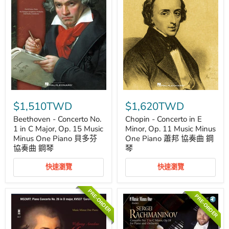
鋼
協
琴
奏
曲
鋼
琴
Beethoven
Chopin
-
-
$1,510TWD
$1,620TWD
Concerto
Concerto
No.
in
Beethoven - Concerto No.
Chopin - Concerto in E
1
E
1 in C Major, Op. 15 Music
Minor, Op. 11 Music Minus
in
Minor,
Minus One Piano 貝多芬
One Piano 蕭邦 協奏曲 鋼
C
Op.
協奏曲 鋼琴
琴
Major,
11
Op.
Music
15
Minus
快速瀏覽
快速瀏覽
Music
One
Minus
Piano
One
蕭
PRE-ORDER
PRE-ORDER
Piano
邦
貝
協
多
奏
芬
曲