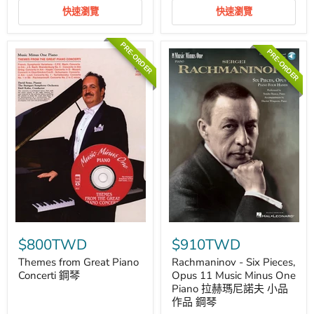
25
KV491
Music
莫
快速瀏覽
快速瀏覽
Minus
札
One
特
Piano
協
PRE-ORDER
PRE-ORDER
協
奏
奏
曲
曲
鋼
琴
Themes
Rachmaninov
from
-
$800TWD
$910TWD
Great
Six
Piano
Pieces,
Themes from Great Piano
Rachmaninov - Six Pieces,
Concerti
Opus
Concerti 鋼琴
Opus 11 Music Minus One
鋼
11
Piano 拉赫瑪尼諾夫 小品
琴
Music
作品 鋼琴
Minus