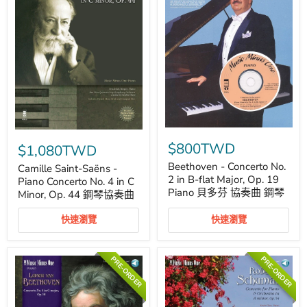
Beethoven
Camille
-
Saint-
$800TWD
$1,080TWD
Concerto
Saëns
No.
Beethoven - Concerto No.
-
Camille Saint-Saëns -
2
Piano
2 in B-flat Major, Op. 19
Piano Concerto No. 4 in C
in
Concerto
Piano 貝多芬 協奏曲 鋼琴
Minor, Op. 44 鋼琴協奏曲
B-
No.
flat
4
Major,
快速瀏覽
快速瀏覽
in
Op.
C
19
Minor,
Piano
Op.
PRE-ORDER
PRE-ORDER
貝
44
多
鋼
芬
琴
協
協