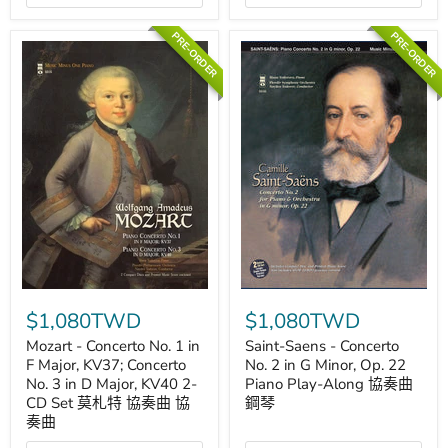
札
73
特
Music
協
Minus
PRE-ORDER
PRE-ORDER
奏
One
曲
Piano
貝
多
芬
協
奏
曲
鋼
琴
Mozart
Saint-
-
Saens
$1,080TWD
$1,080TWD
Concerto
-
No.
Concerto
Mozart - Concerto No. 1 in
Saint-Saens - Concerto
1
No.
F Major, KV37; Concerto
No. 2 in G Minor, Op. 22
in
2
No. 3 in D Major, KV40 2-
Piano Play-Along 協奏曲
F
in
CD Set 莫札特 協奏曲 協
鋼琴
Major,
G
奏曲
KV37;
Minor,
Concerto
Op.