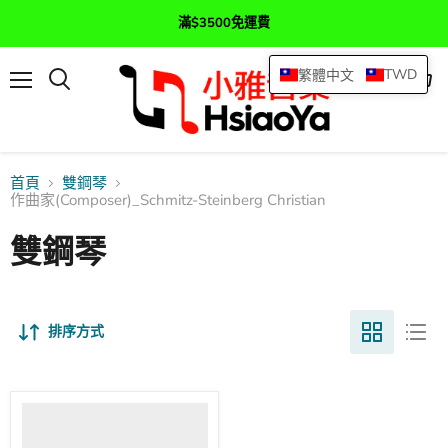
滿$3500免運費
TWD
繁體中文
選
查
搜
單
看
尋
購
物
車
首頁
雙鋼琴
作曲家(Composer)_Schmitz-Steinberg Christian
雙鋼琴
排序方式
Rainbow-
Concerto
協