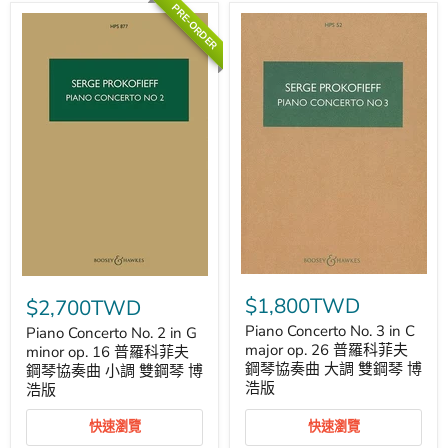
菲
PRE-ORDER
夫
夫
鋼
鋼
琴
琴
協
協
奏
奏
曲
曲
小
大
調
調
雙
雙
鋼
鋼
琴
琴
博
博
浩
浩
版
版
Piano
Piano
Concerto
Concerto
$1,800TWD
$2,700TWD
No.
No.
3
2
Piano Concerto No. 3 in C
Piano Concerto No. 2 in G
in
in
major op. 26 普羅科菲夫
minor op. 16 普羅科菲夫
C
G
鋼琴協奏曲 大調 雙鋼琴 博
鋼琴協奏曲 小調 雙鋼琴 博
major
minor
浩版
浩版
op.
op.
26
16
普
普
快速瀏覽
快速瀏覽
羅
羅