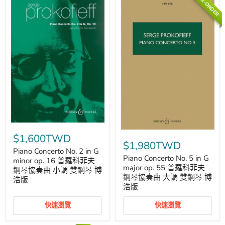
PRE-ORDER
composer
琴
普
協
羅
奏
科
曲
菲
大
夫
調
鋼
雙
琴
鋼
協
琴
奏
博
曲
浩
大
版
調
鋼
琴
作
Piano
曲
Piano
Concerto
$1,600TWD
家
Concerto
No.
$1,980TWD
雙
No.
2
Piano Concerto No. 2 in G
鋼
5
in
Piano Concerto No. 5 in G
minor op. 16 普羅科菲夫
琴
in
G
major op. 55 普羅科菲夫
博
鋼琴協奏曲 小調 雙鋼琴 博
G
minor
鋼琴協奏曲 大調 雙鋼琴 博
浩
浩版
major
op.
版
浩版
op.
16
55
普
普
快速瀏覽
快速瀏覽
羅
羅
科
科
菲