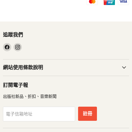
追蹤我們
在
在
Facebook
Instagram
找
找
到
到
網站使用條款說明
我
我
們
們
訂閱電子報
出版社新品、折扣、音樂新聞
註冊
電子信箱地址