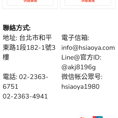
快速瀏覽
快速瀏覽
羅
&
科
Orchestra
菲
普
夫
羅
協
科
奏
菲
聯絡方式:
曲
夫
作
協
地址: 台北市和平
電子信箱:
品
奏
雙
曲
鋼
東路1段182-1號3
info@hsiaoya.com
大
琴
調
國
鋼
樓
Line@官方ID:
際
琴
版
管
@akj8196g
弦
樂
電話: 02-2363-
微信帐公眾号:
團
雙
鋼
6751
hsiaoya1980
琴
國
02-2363-4941
際
版