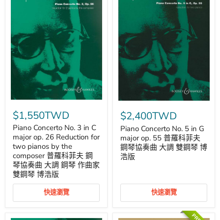
Piano
Piano
Concerto
Concerto
$1,550TWD
$2,400TWD
No.
No.
3
5
Piano Concerto No. 3 in C
Piano Concerto No. 5 in G
in
in
major op. 26 Reduction for
major op. 55 普羅科菲夫
C
G
two pianos by the
鋼琴協奏曲 大調 雙鋼琴 博
major
major
composer 普羅科菲夫 鋼
浩版
op.
op.
琴協奏曲 大調 鋼琴 作曲家
26
55
Reduction
雙鋼琴 博浩版
普
for
羅
two
科
快速瀏覽
快速瀏覽
pianos
菲
by
夫
the
鋼