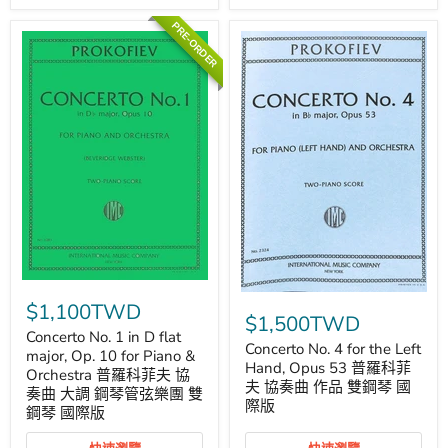
科
科
菲
菲
PRE-ORDER
夫
夫
鋼
鋼
琴
琴
協
協
奏
奏
曲
曲
大
小
調
調
雙
雙
鋼
鋼
琴
琴
博
博
浩
浩
版
版
Concerto
Concerto
No.
$1,100TWD
No.
1
$1,500TWD
4
in
Concerto No. 1 in D flat
for
Concerto No. 4 for the Left
D
major, Op. 10 for Piano &
the
flat
Hand, Opus 53 普羅科菲
Orchestra 普羅科菲夫 協
Left
major,
夫 協奏曲 作品 雙鋼琴 國
奏曲 大調 鋼琴管弦樂團 雙
Hand,
Op.
際版
Opus
鋼琴 國際版
10
53
for
普
Piano