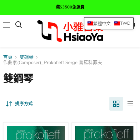
滿$3500免運費
TWD
繁體中文
選
查
搜
單
看
尋
購
物
車
首頁
雙鋼琴
作曲家(Composer)_Prokofieff Serge 普羅科菲夫
雙鋼琴
排序方式