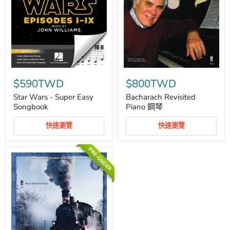
Star
Bacharach
Wars
Revisited
$590TWD
$800TWD
-
Piano
Super
鋼
Star Wars - Super Easy
Bacharach Revisited
Easy
琴
Songbook
Piano 鋼琴
Songbook
快速瀏覽
快速瀏覽
PRE-ORDER