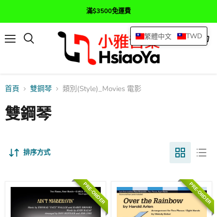
滿$3500免運費
TWD
繁體中文
選
查
搜
單
看
尋
購
物
車
首頁
雙鋼琴
類別(Style)_Movies 電影
雙鋼琴
排序方式
PRE-ORDER
PRE-ORDER