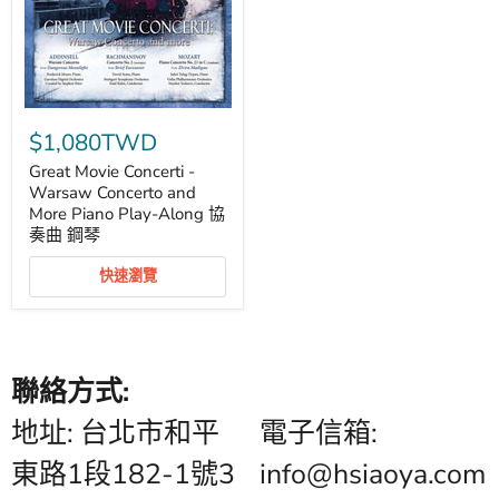
Great
Movie
$1,080TWD
Concerti
-
Great Movie Concerti -
Warsaw
Warsaw Concerto and
Concerto
More Piano Play-Along 協
and
奏曲 鋼琴
More
Piano
Play-
快速瀏覽
Along
協
奏
曲
鋼
琴
聯絡方式:
地址: 台北市和平
電子信箱:
東路1段182-1號3
info@hsiaoya.com