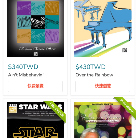
Ain't
Over
Misbehavin'
the
$340TWD
$430TWD
Rainbow
Ain't Misbehavin'
Over the Rainbow
快速瀏覽
快速瀏覽
PRE-ORDER
PRE-ORDER