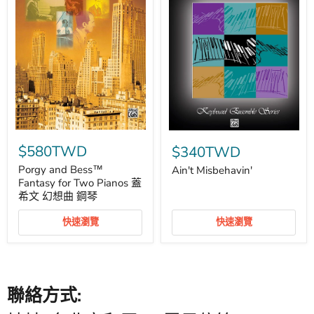
Porgy
Ain't
and
Misbehavin'
$580TWD
$340TWD
Bess™
Fantasy
Porgy and Bess™
Ain't Misbehavin'
for
Fantasy for Two Pianos 蓋
Two
希文 幻想曲 鋼琴
Pianos
蓋
快速瀏覽
快速瀏覽
希
文
幻
想
曲
鋼
聯絡方式:
琴