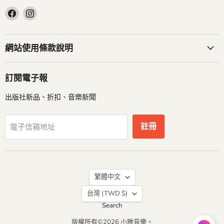
在
在
Facebook
Instagram
找
找
到
到
網站使用條款說明
我
我
們
們
訂閱電子報
出版社新品、折扣、音樂新聞
註冊
電子信箱地址
語
繁體中文
言
台灣
(TWD $)
Search
版權所有©2026 小雅音樂。