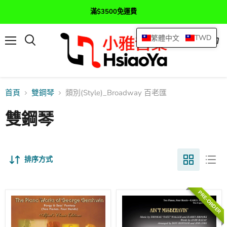
滿$3500免運費
TWD
繁體中文
選
查
搜
單
看
尋
購
物
車
首頁
雙鋼琴
類別(Style)_Broadway 百老匯
雙鋼琴
排序方式
PRE-ORDER