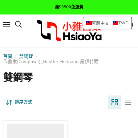
滿$3500免運費
TWD
繁體中文
選
查
搜
單
看
尋
購
物
車
首頁
雙鋼琴
作曲家(Composer)_Reutter Hermann 羅伊特爾
雙鋼琴
排序方式
Capriccio,
Aria
and