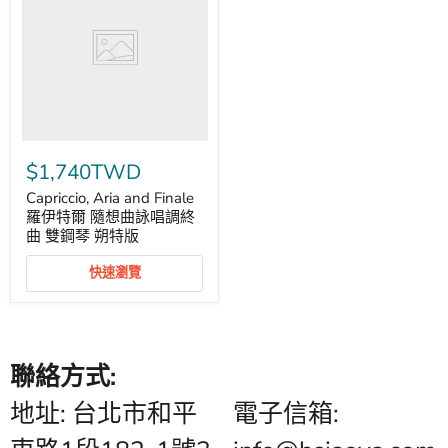
Finale
羅
伊
特
爾
隨
想
曲
詠
唱
$1,740TWD
調
終
Capriccio, Aria and Finale
曲
羅伊特爾 隨想曲詠唱調終
雙
鋼
曲 雙鋼琴 朔特版
琴
朔
快速瀏覽
特
版
聯絡方式:
地址: 台北市和平
電子信箱: