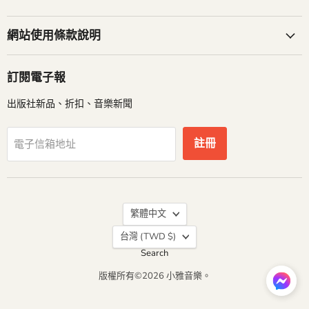
Facebook
Instagram
找
找
到
到
網站使用條款說明
我
我
們
們
訂閱電子報
出版社新品、折扣、音樂新聞
註冊
電子信箱地址
語
繁體中文
言
台灣
(TWD $)
Search
版權所有©2026 小雅音樂。