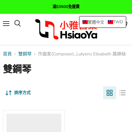
滿$3500免運費
TWD
繁體中文
選
查
搜
單
看
尋
購
物
車
首頁
雙鋼琴
作曲家(Composer)_Lutyens Elisabeth 路婷絲
雙鋼琴
排序方式
Symphonies
op.
46
路