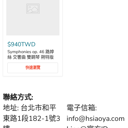
婷
絲
交
響
曲
雙
鋼
琴
朔
$940TWD
特
版
Symphonies op. 46 路婷
絲 交響曲 雙鋼琴 朔特版
快速瀏覽
聯絡方式:
地址: 台北市和平
電子信箱:
東路1段182-1號3
info@hsiaoya.com