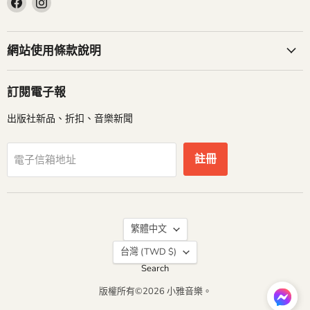
Facebook
Instagram
找
找
到
到
網站使用條款說明
我
我
們
們
訂閱電子報
出版社新品、折扣、音樂新聞
註冊
電子信箱地址
語
繁體中文
言
台灣
(TWD $)
Search
版權所有©2026 小雅音樂。