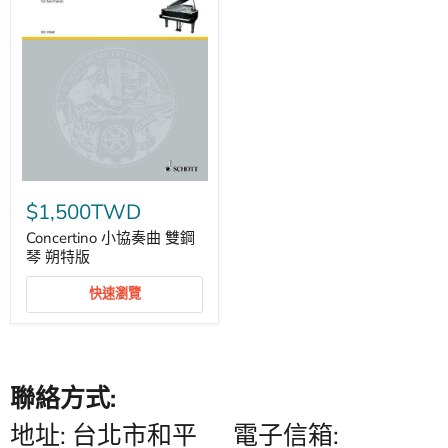
Concertino
小
$1,500TWD
協
奏
Concertino 小協奏曲 雙鋼
曲
琴 朔特版
雙
鋼
快速瀏覽
琴
朔
特
版
聯絡方式:
地址: 台北市和平
電子信箱: