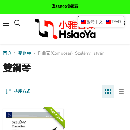
滿$3500免運費
TWD
繁體中文
選
查
搜
單
看
尋
購
物
車
首頁
雙鋼琴
作曲家(Composer)_Szelényi István
雙鋼琴
排序方式
PRE-ORDER