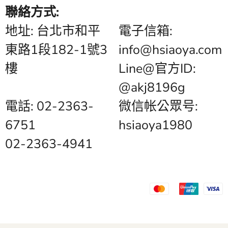
卡
聯絡方式:
舞
曲
地址: 台北市和平
電子信箱:
雙
鋼
東路1段182-1號3
info@hsiaoya.com
琴
博
浩
樓
Line@官方ID:
版
@akj8196g
電話: 02-2363-
微信帐公眾号:
6751
hsiaoya1980
02-2363-4941