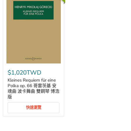
Kleines
Requiem
$1,020TWD
für
eine
Kleines Requiem für eine
Polka
Polka op. 66 哥雷茨基 安
op.
魂曲 波卡舞曲 雙鋼琴 博浩
66
版
哥
雷
茨
快速瀏覽
基
安
魂
曲
波