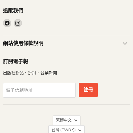
追蹤我們
在
在
Facebook
Instagram
找
找
到
到
網站使用條款說明
我
我
們
們
訂閱電子報
出版社新品、折扣、音樂新聞
註冊
電子信箱地址
語
繁體中文
言
台灣
(TWD $)