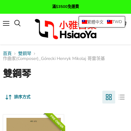
滿$3500免運費
TWD
繁體中文
選
查
搜
單
看
尋
購
物
車
首頁
雙鋼琴
作曲家(Composer)_Górecki Henryk Mikolaj 哥雷茨基
雙鋼琴
排序方式
PRE-ORDER