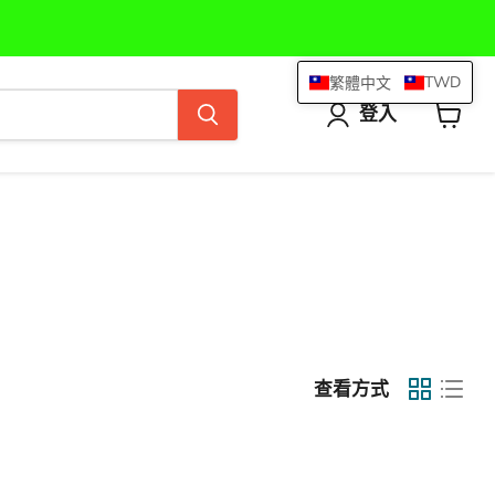
TWD
繁體中文
登入
查
看
購
物
車
查看方式