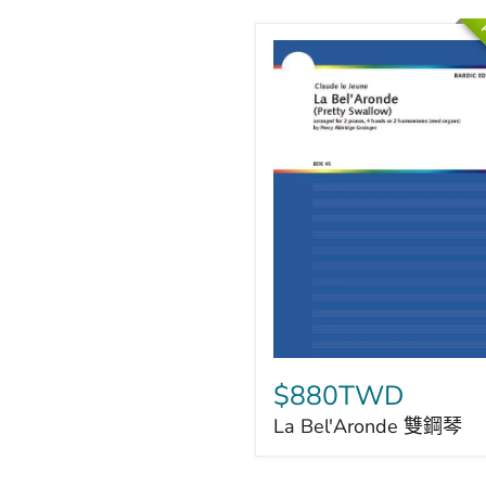
P
La
Bel'Aronde
$880TWD
雙
La Bel'Aronde 雙鋼琴
鋼
琴