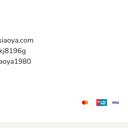
iaoya.com
kj8196g
oya1980