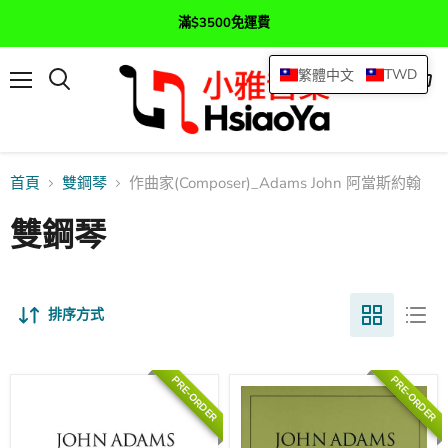
滿$3500免運費
TWD
繁體中文
選
查
搜
單
看
尋
購
物
車
首頁
雙鋼琴
作曲家(Composer)_Adams John 阿當斯約翰
雙鋼琴
排序方式
PRE-ORDER
PRE-ORDER