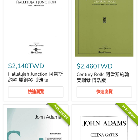
Hallelujah
Century
Junction
Rolls
$2,140TWD
$2,460TWD
阿
阿
當
當
Hallelujah Junction 阿當斯
Century Rolls 阿當斯約翰
斯
斯
約翰 雙鋼琴 博浩版
雙鋼琴 博浩版
約
約
翰
翰
快速瀏覽
快速瀏覽
雙
雙
鋼
鋼
琴
琴
PRE-ORDER
PRE-ORDER
博
博
浩
浩
版
版