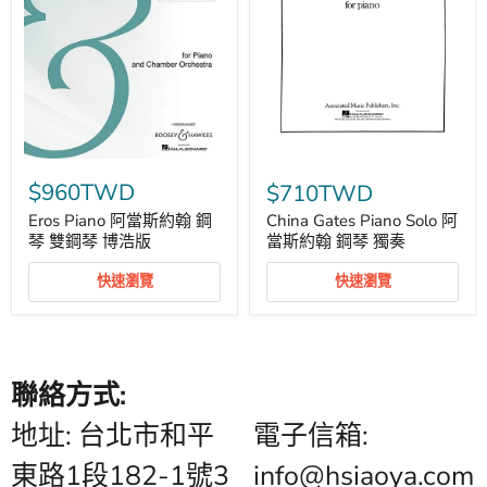
Eros
China
Piano
Gates
$960TWD
$710TWD
阿
Piano
當
Solo
Eros Piano 阿當斯約翰 鋼
China Gates Piano Solo 阿
斯
阿
琴 雙鋼琴 博浩版
當斯約翰 鋼琴 獨奏
約
當
翰
斯
快速瀏覽
快速瀏覽
鋼
約
琴
翰
雙
鋼
鋼
琴
琴
獨
博
奏
聯絡方式:
浩
版
地址: 台北市和平
電子信箱:
東路1段182-1號3
info@hsiaoya.com