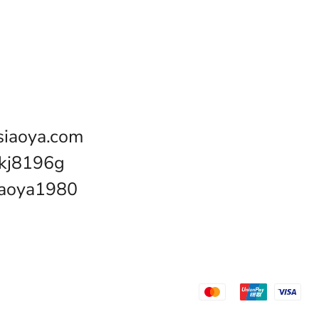
iaoya.com
kj8196g
oya1980