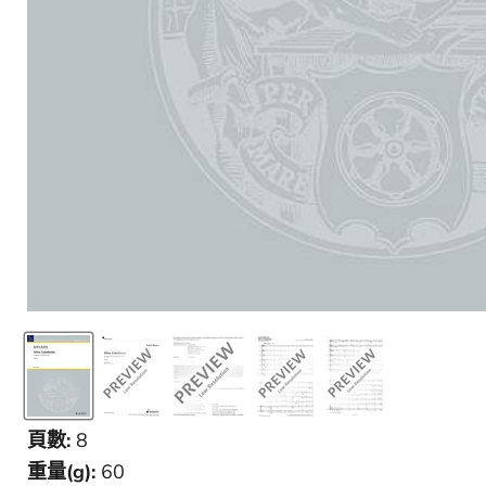
頁數:
8
重量(g):
60