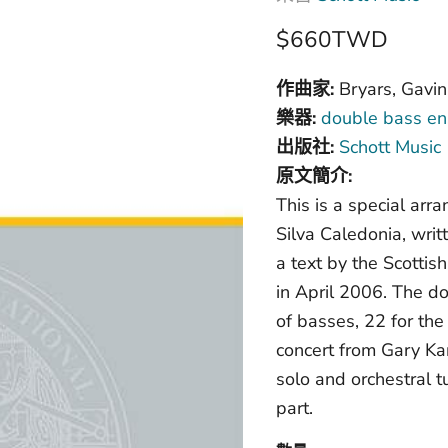
$660TWD
作曲家:
Bryars, Gavin
樂器:
double bass en
出版社:
Schott Music
原文簡介:
This is a special arr
Silva Caledonia, writ
a text by the Scotti
in April 2006. The d
of basses, 22 for the
concert from Gary Ka
solo and orchestral t
part.