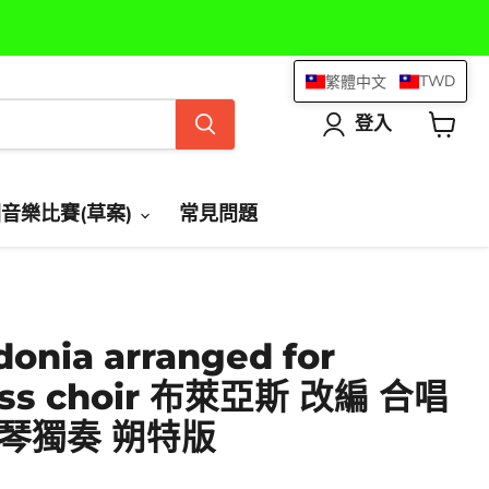
TWD
繁體中文
登入
查
看
購
物
國音樂比賽(草案)
常見問題
車
donia arranged for
ass choir 布萊亞斯 改編 合唱
琴獨奏 朔特版