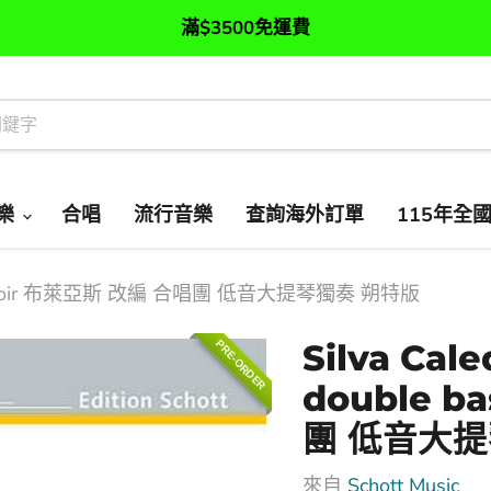
滿$3500免運費
樂
合唱
流行音樂
查詢海外訂單
115年全
e bass choir 布萊亞斯 改編 合唱團 低音大提琴獨奏 朔特版
PRE-ORDER
Silva Cale
double b
團 低音大提
來自
Schott Music