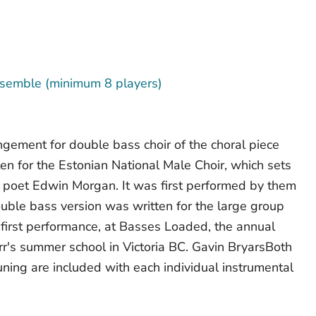
semble (minimum 8 players)
angement for double bass choir of the choral piece
ten for the Estonian National Male Choir, which sets
sh poet Edwin Morgan. It was first performed by them
ouble bass version was written for the large group
 first performance, at Basses Loaded, the annual
rr's summer school in Victoria BC. Gavin BryarsBoth
uning are included with each individual instrumental