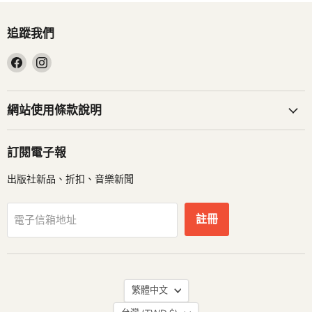
追蹤我們
在
在
Facebook
Instagram
找
找
到
到
網站使用條款說明
我
我
們
們
訂閱電子報
出版社新品、折扣、音樂新聞
註冊
電子信箱地址
語
繁體中文
言