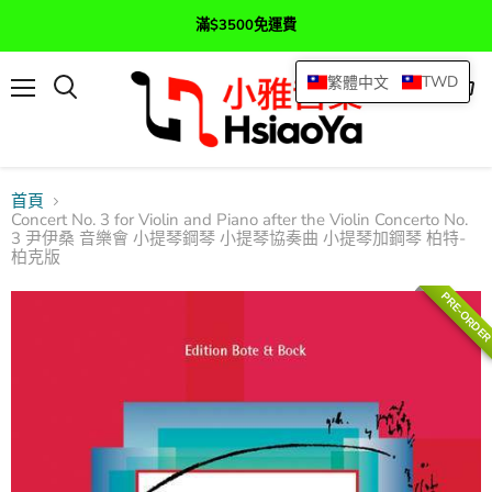
滿$3500免運費
TWD
繁體中文
選
查
搜
單
看
尋
購
物
車
首頁
Concert No. 3 for Violin and Piano after the Violin Concerto No.
3 尹伊桑 音樂會 小提琴鋼琴 小提琴協奏曲 小提琴加鋼琴 柏特-
柏克版
PRE-ORDE