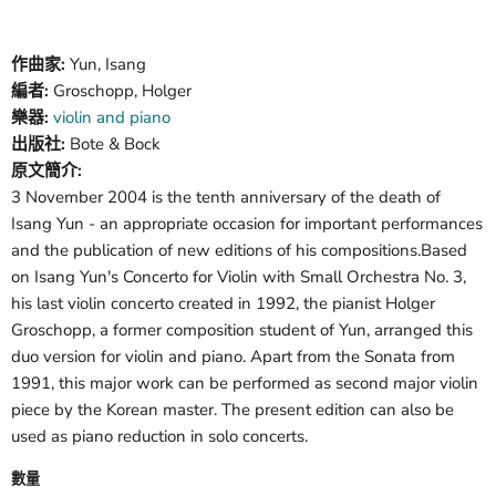
作曲家:
Yun, Isang
編者:
Groschopp, Holger
樂器:
violin and piano
出版社:
Bote & Bock
原文簡介:
3 November 2004 is the tenth anniversary of the death of
Isang Yun - an appropriate occasion for important performances
and the publication of new editions of his compositions.Based
on Isang Yun's Concerto for Violin with Small Orchestra No. 3,
his last violin concerto created in 1992, the pianist Holger
Groschopp, a former composition student of Yun, arranged this
duo version for violin and piano. Apart from the Sonata from
1991, this major work can be performed as second major violin
piece by the Korean master. The present edition can also be
used as piano reduction in solo concerts.
數量